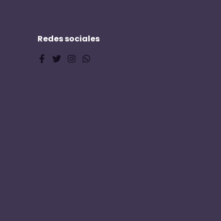
Redes sociales