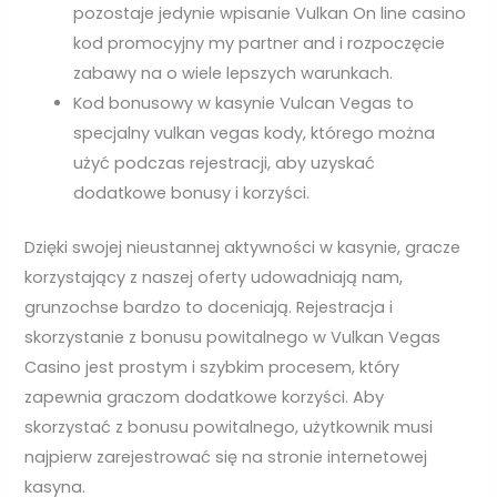
pozostaje jedynie wpisanie Vulkan On line casino
kod promocyjny my partner and i rozpoczęcie
zabawy na o wiele lepszych warunkach.
Kod bonusowy w kasynie Vulcan Vegas to
specjalny vulkan vegas kody, którego można
użyć podczas rejestracji, aby uzyskać
dodatkowe bonusy i korzyści.
Dzięki swojej nieustannej aktywności w kasynie, gracze
korzystający z naszej oferty udowadniają nam,
grunzochse bardzo to doceniają. Rejestracja i
skorzystanie z bonusu powitalnego w Vulkan Vegas
Casino jest prostym i szybkim procesem, który
zapewnia graczom dodatkowe korzyści. Aby
skorzystać z bonusu powitalnego, użytkownik musi
najpierw zarejestrować się na stronie internetowej
kasyna.