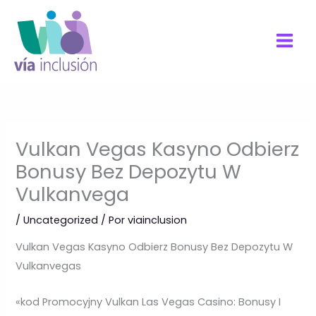
Ir
al
contenido
Vulkan Vegas Kasyno Odbierz
Bonusy Bez Depozytu W
Vulkanvega
/
Uncategorized
/ Por
viainclusion
Vulkan Vegas Kasyno Odbierz Bonusy Bez Depozytu W
Vulkanvegas
«kod Promocyjny Vulkan Las Vegas Casino: Bonusy I