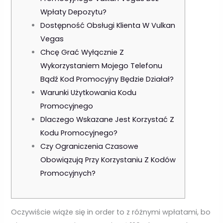
Wpłaty Depozytu?
Dostępność Obsługi Klienta W Vulkan
Vegas
Chcę Grać Wyłącznie Z
Wykorzystaniem Mojego Telefonu
Bądź Kod Promocyjny Będzie Działał?
Warunki Użytkowania Kodu
Promocyjnego
Dlaczego Wskazane Jest Korzystać Z
Kodu Promocyjnego?
Czy Ograniczenia Czasowe
Obowiązują Przy Korzystaniu Z Kodów
Promocyjnych?
Oczywiście wiąże się in order to z różnymi wpłatami, bo