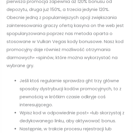
pierwsza promocja zapewnia aż 120% bonusu od
depozytu, druga już 150%, a trzecia jedynie 120%.
Obecnie jedną z popularniejszych opcji zwiększania
zainteresowania graczy ofertą kasyna on the web jest
spopularyzowana poprzez nas metoda oparta o
stosowane w Vulkan Vegas kody bonusowe. Nasz kod
promocyjny daje również możliwość otrzymania
darmowych» «spinów, które można wykorzystać na
wybrane gry.
Jeśli ktoś regularnie sprawdza ght trzy główne
sposoby dystrybucji kodów promocyjnych, to z
pewnością w krótkim czasie odkryje coś
interesującego.
Wpisz kod w odpowiednie post» «lub skorzystaj z
dedykowanego linku, aby aktywować bonus.
Następnie, w trakcie procesu rejestracji lub