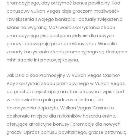
promocyjnego, aby otrzymać bonus powitalny. Kod
bonusowy Vulkan Vegas daje graczom możliwość»
«zwiększenia swojego bankrolla i actually zwiększenia
szans na wygraną. Możliwość skorzystania z kodu
promocyjnego jest dostępna jedynie dla nowych
graczy i obowiązuje przez określony czas. Warunki i
zasady korzystania z kodu promocyjnego są dostępne
mhh stronie internetowej kasyna.
Jak Działa Kod Promocyjny W Vulkan Vegas Casino?
Aby skorzystać z kodu promocyjnego w Vulkan Vegas,
po prostu zarejestruj się na stronie kasyna i wpisz kod
w odpowiednim polu podczas rejestracji lub
dokonywania depozytu. Wulkan Vegas Casino to
doskonałe miejsce dla miłośników hazardu online,
oferujące atrakcyjne bonusy i promocje dla nowych
graczy. Oprócz bonusu powitalnego, gracze otrzymują