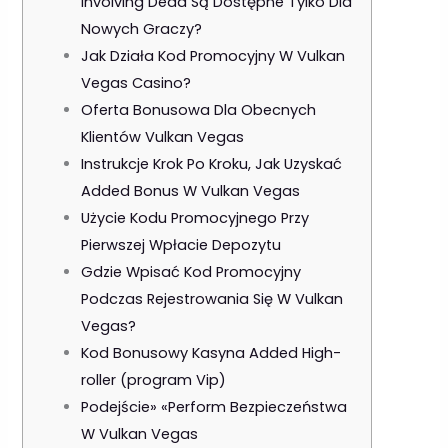
Involving Dead Są Dostępne Tylko Dla
Nowych Graczy?
Jak Działa Kod Promocyjny W Vulkan
Vegas Casino?
Oferta Bonusowa Dla Obecnych
Klientów Vulkan Vegas
Instrukcje Krok Po Kroku, Jak Uzyskać
Added Bonus W Vulkan Vegas
Użycie Kodu Promocyjnego Przy
Pierwszej Wpłacie Depozytu
Gdzie Wpisać Kod Promocyjny
Podczas Rejestrowania Się W Vulkan
Vegas?
Kod Bonusowy Kasyna Added High-
roller (program Vip)
Podejście» «Perform Bezpieczeństwa
W Vulkan Vegas