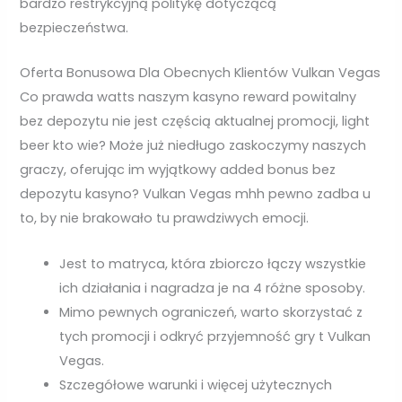
bardzo restrykcyjną politykę dotyczącą
bezpieczeństwa.
Oferta Bonusowa Dla Obecnych Klientów Vulkan Vegas
Co prawda watts naszym kasyno reward powitalny
bez depozytu nie jest częścią aktualnej promocji, light
beer kto wie? Może już niedługo zaskoczymy naszych
graczy, oferując im wyjątkowy added bonus bez
depozytu kasyno? Vulkan Vegas mhh pewno zadba u
to, by nie brakowało tu prawdziwych emocji.
Jest to matryca, która zbiorczo łączy wszystkie
ich działania i nagradza je na 4 różne sposoby.
Mimo pewnych ograniczeń, warto skorzystać z
tych promocji i odkryć przyjemność gry t Vulkan
Vegas.
Szczegółowe warunki i więcej użytecznych