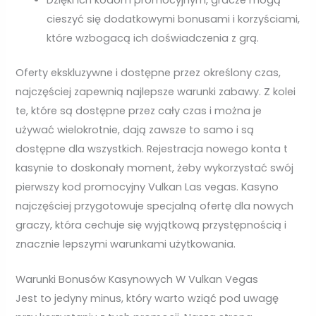
cieszyć się dodatkowymi bonusami i korzyściami,
które wzbogacą ich doświadczenia z grą.
Oferty ekskluzywne i dostępne przez określony czas,
najczęściej zapewnią najlepsze warunki zabawy. Z kolei
te, które są dostępne przez cały czas i można je
używać wielokrotnie, dają zawsze to samo i są
dostępne dla wszystkich. Rejestracja nowego konta t
kasynie to doskonały moment, żeby wykorzystać swój
pierwszy kod promocyjny Vulkan Las vegas. Kasyno
najczęściej przygotowuje specjalną ofertę dla nowych
graczy, która cechuje się wyjątkową przystępnością i
znacznie lepszymi warunkami użytkowania.
Warunki Bonusów Kasynowych W Vulkan Vegas
Jest to jedyny minus, który warto wziąć pod uwagę