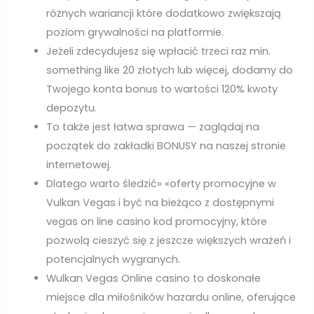
różnych wariancji które dodatkowo zwiększają
poziom grywalności na platformie.
Jeżeli zdecydujesz się wpłacić trzeci raz min.
something like 20 złotych lub więcej, dodamy do
Twojego konta bonus to wartości 120% kwoty
depozytu.
To także jest łatwa sprawa — zaglądaj na
początek do zakładki BONUSY na naszej stronie
internetowej.
Dlatego warto śledzić» «oferty promocyjne w
Vulkan Vegas i być na bieżąco z dostępnymi
vegas on line casino kod promocyjny, które
pozwolą cieszyć się z jeszcze większych wrażeń i
potencjalnych wygranych.
Wulkan Vegas Online casino to doskonałe
miejsce dla miłośników hazardu online, oferujące