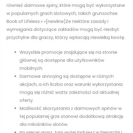
również darmowe spiny, które mogą być wykorzystane
w popularnych grach slotowych, takich grunzochse
Book of Lifeless.» «[newline]Ze niektóre zasady i
wymagania dotyczące zakładów mogą być niezbyt
przychylne dla graczy, którzy wpłacają niewielką kwotę.
Wszystkie promocje znajdujące się na stronie
głównej są dostępne dla użytkowników
mobilnych.
Darmowe annoying są dostępne w różnych
akcjach, a ich liczba oraz warunki wykorzystania
mogą się różnić watts zależności od aktualnej
oferty.
Możliwość skorzystania z darmowych spinów w
tej popularnej grze stanowi dodatkową atrakcję
dla miłośników slotów.
Im więcej grasz, tym wyżej lądujesz w hierarchii i