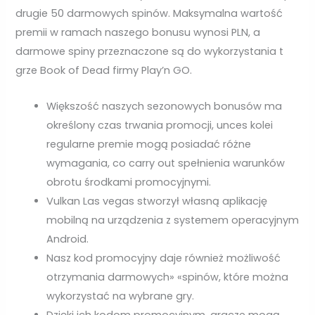
drugie 50 darmowych spinów. Maksymalna wartość
premii w ramach naszego bonusu wynosi PLN, a
darmowe spiny przeznaczone są do wykorzystania t
grze Book of Dead firmy Play’n GO.
Większość naszych sezonowych bonusów ma
określony czas trwania promocji, unces kolei
regularne premie mogą posiadać różne
wymagania, co carry out spełnienia warunków
obrotu środkami promocyjnymi.
Vulkan Las vegas stworzył własną aplikację
mobilną na urządzenia z systemem operacyjnym
Android.
Nasz kod promocyjny daje również możliwość
otrzymania darmowych» «spinów, które można
wykorzystać na wybrane gry.
Dzięki ich kodom promocyjnym, gracze mogą