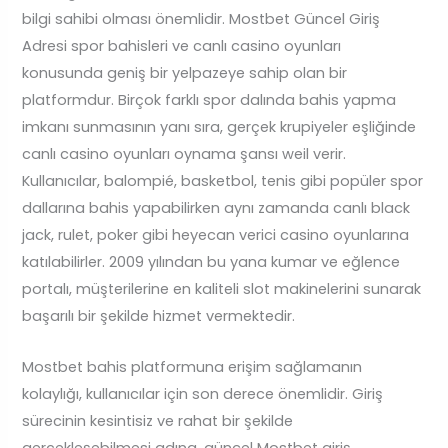
bilgi sahibi olması önemlidir. Mostbet Güncel Giriş
Adresi spor bahisleri ve canlı casino oyunları
konusunda geniş bir yelpazeye sahip olan bir
platformdur. Birçok farklı spor dalında bahis yapma
imkanı sunmasının yanı sıra, gerçek krupiyeler eşliğinde
canlı casino oyunları oynama şansı weil verir.
Kullanıcılar, balompié, basketbol, tenis gibi popüler spor
dallarına bahis yapabilirken aynı zamanda canlı black
jack, rulet, poker gibi heyecan verici casino oyunlarına
katılabilirler. 2009 yılından bu yana kumar ve eğlence
portalı, müşterilerine en kaliteli slot makinelerini sunarak
başarılı bir şekilde hizmet vermektedir.
Mostbet bahis platformuna erişim sağlamanın
kolaylığı, kullanıcılar için son derece önemlidir. Giriş
sürecinin kesintisiz ve rahat bir şekilde
gerçekleşebilmesi adına, güncel Mostbet giriş