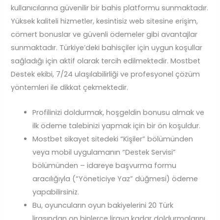
kullanıcılarına güvenilir bir bahis platformu sunmaktadır.
Yüksek kaliteli hizmetler, kesintisiz web sitesine erişim,
cömert bonuslar ve güvenli ödemeler gibi avantajlar
sunmaktadır. Türkiye’deki bahisçiler için uygun koşullar
sağladığı için aktif olarak tercih edilmektedir. Mostbet
Destek ekibi, 7/24 ulaşılabilirliği ve profesyonel çözüm
yöntemleri ile dikkat çekmektedir.
Profilinizi doldurmak, hoşgeldin bonusu almak ve
ilk ödeme talebinizi yapmak için bir ön koşuldur.
Mostbet sikayet sitedeki “Kişiler” bölümünden
veya mobil uygulamanın “Destek Servisi”
bölümünden – idareye başvurma formu
aracılığıyla (“Yöneticiye Yaz” düğmesi) ödeme
yapabilirsiniz.
Bu, oyuncuların oyun bakiyelerini 20 Türk
lirasından on binlerce liraya kadar doldurmalarını