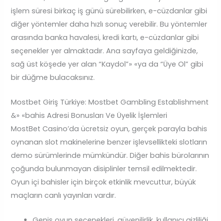
işlem süresi birkaç iş günü sürebilirken, e-cüzdanlar gibi
diğer yöntemler daha hızlı sonuç verebilir. Bu yöntemler
arasında banka havalesi, kredi kartı, e-cüzdanlar gibi
seçenekler yer almaktadır. Ana sayfaya geldiğinizde,
sağ üst köşede yer alan “Kaydol”» «ya da “Üye Ol” gibi
bir düğme bulacaksınız.
Mostbet Giriş Türkiye: Mostbet Gambling Establishment
&» «bahis Adresi Bonusları Ve Üyelik İşlemleri
MostBet Casino’da ücretsiz oyun, gerçek parayla bahis
oynanan slot makinelerine benzer işlevsellikteki slotların
demo sürümlerinde mümkündür. Diğer bahis bürolarının
çoğunda bulunmayan disiplinler temsil edilmektedir.
Oyun içi bahisler için birçok etkinlik mevcuttur, büyük
maçların canlı yayınları vardır.
Geniş oyun seçenekleri, güvenilirlik, kullanıcı gizliliği