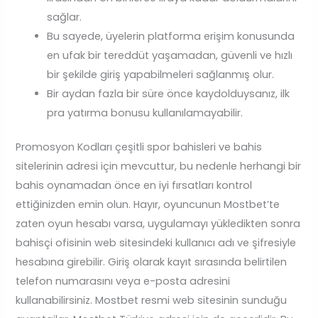
sağlar.
Bu sayede, üyelerin platforma erişim konusunda
en ufak bir tereddüt yaşamadan, güvenli ve hızlı
bir şekilde giriş yapabilmeleri sağlanmış olur.
Bir aydan fazla bir süre önce kaydolduysanız, ilk
pra yatırma bonusu kullanılamayabilir.
Promosyon Kodları çeşitli spor bahisleri ve bahis
sitelerinin adresi için mevcuttur, bu nedenle herhangi bir
bahis oynamadan önce en iyi fırsatları kontrol
ettiğinizden emin olun. Hayır, oyuncunun Mostbet’te
zaten oyun hesabı varsa, uygulamayı yükledikten sonra
bahisçi ofisinin web sitesindeki kullanıcı adı ve şifresiyle
hesabına girebilir. Giriş olarak kayıt sırasında belirtilen
telefon numarasını veya e-posta adresini
kullanabilirsiniz. Mostbet resmi web sitesinin sunduğu