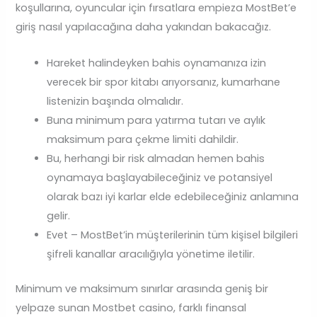
koşullarına, oyuncular için fırsatlara empieza MostBet’e
giriş nasıl yapılacağına daha yakından bakacağız.
Hareket halindeyken bahis oynamanıza izin
verecek bir spor kitabı arıyorsanız, kumarhane
listenizin başında olmalıdır.
Buna minimum para yatırma tutarı ve aylık
maksimum para çekme limiti dahildir.
Bu, herhangi bir risk almadan hemen bahis
oynamaya başlayabileceğiniz ve potansiyel
olarak bazı iyi karlar elde edebileceğiniz anlamına
gelir.
Evet – MostBet’in müşterilerinin tüm kişisel bilgileri
şifreli kanallar aracılığıyla yönetime iletilir.
Minimum ve maksimum sınırlar arasında geniş bir
yelpaze sunan Mostbet casino, farklı finansal