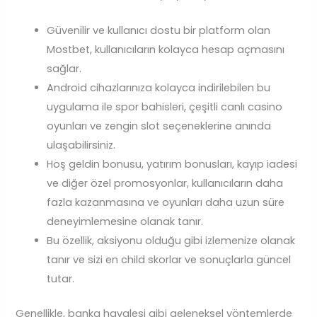
Güvenilir ve kullanıcı dostu bir platform olan
Mostbet, kullanıcıların kolayca hesap açmasını
sağlar.
Android cihazlarınıza kolayca indirilebilen bu
uygulama ile spor bahisleri, çeşitli canlı casino
oyunları ve zengin slot seçeneklerine anında
ulaşabilirsiniz.
Hoş geldin bonusu, yatırım bonusları, kayıp iadesi
ve diğer özel promosyonlar, kullanıcıların daha
fazla kazanmasına ve oyunları daha uzun süre
deneyimlemesine olanak tanır.
Bu özellik, aksiyonu olduğu gibi izlemenize olanak
tanır ve sizi en child skorlar ve sonuçlarla güncel
tutar.
Genellikle, banka havalesi gibi geleneksel yöntemlerde