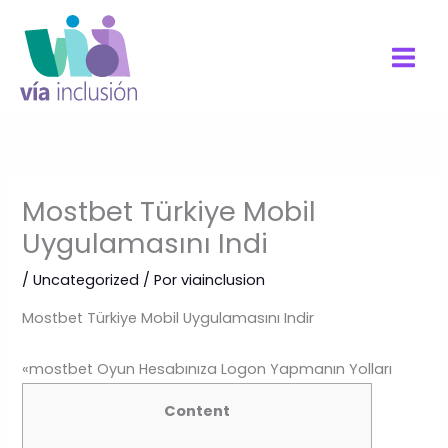
Ir
al
contenido
Mostbet Türkiye Mobil
Uygulamasını Indi
/
Uncategorized
/ Por
viainclusion
Mostbet Türkiye Mobil Uygulamasını Indir
«mostbet Oyun Hesabınıza Logon Yapmanın Yolları
Content