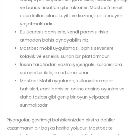
ve bonus fırsatları gibi faktörler, Mostbet’i tercih
eden kullanıcılara keyifli ve kazançlı bir deneyim
yaşatmaktadır.
Bu ücretsiz bahislerle, kendi paranızı riske
atmadan bahis oynayabilirsiniz.
Mostbet mobil uygulaması, bahis severlere
kolaylık ve esneklik sunan bir platformdur.
İnsan tarafından yazılmış içeriği ile, kullanıcılara
samimi bir iletişim ortamı sunar.
Mostbet Mobil uygulama, kullanıcılara spor
bahisleri, canlı bahisler, online casino oyunları ve
daha fazlası gibi geniş bir oyun yelpazesi
sunmaktadır.
Piyangolar, çevrimiçi bahislerinizden ekstra ödüller
kazanmanın bir başka harika yoludur. Mostbet’te