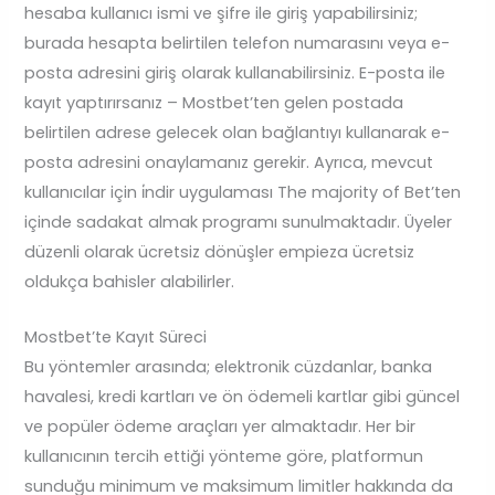
hesaba kullanıcı ismi ve şifre ile giriş yapabilirsiniz;
burada hesapta belirtilen telefon numarasını veya e-
posta adresini giriş olarak kullanabilirsiniz. E-posta ile
kayıt yaptırırsanız – Mostbet’ten gelen postada
belirtilen adrese gelecek olan bağlantıyı kullanarak e-
posta adresini onaylamanız gerekir. Ayrıca, mevcut
kullanıcılar için i̇ndir uygulaması The majority of Bet’ten
içinde sadakat almak programı sunulmaktadır. Üyeler
düzenli olarak ücretsiz dönüşler empieza ücretsiz
oldukça bahisler alabilirler.
Mostbet’te Kayıt Süreci
Bu yöntemler arasında; elektronik cüzdanlar, banka
havalesi, kredi kartları ve ön ödemeli kartlar gibi güncel
ve popüler ödeme araçları yer almaktadır. Her bir
kullanıcının tercih ettiği yönteme göre, platformun
sunduğu minimum ve maksimum limitler hakkında da