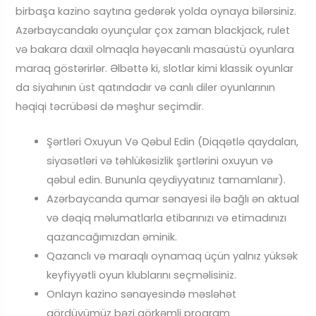
birbaşa kazino saytına gedərək yolda oynaya bilərsiniz.
Azərbaycandakı oyunçular çox zaman blackjack, rulet
və bakara daxil olmaqla həyəcanlı masaüstü oyunlara
maraq göstərirlər. Əlbəttə ki, slotlar kimi klassik oyunlar
da siyahının üst qatındadır və canlı diler oyunlarının
həqiqi təcrübəsi də məşhur seçimdir.
Şərtləri Oxuyun Və Qəbul Edin (Diqqətlə qaydaları,
siyasətləri və təhlükəsizlik şərtlərini oxuyun və
qəbul edin. Bununla qeydiyyatınız tamamlanır).
Azərbaycanda qumar sənayesi ilə bağlı ən aktual
və dəqiq məlumatlarla etibarınızı və etimadınızı
qazancağımızdan əminik.
Qazanclı və maraqlı oynamaq üçün yalnız yüksək
keyfiyyətli oyun klublarını seçməlisiniz.
Onlayn kazino sənayesində məsləhət
gördüyümüz bəzi görkəmli proqram