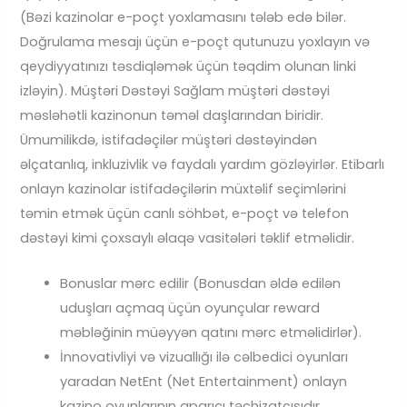
(Bəzi kazinolar e-poçt yoxlamasını tələb edə bilər.
Doğrulama mesajı üçün e-poçt qutunuzu yoxlayın və
qeydiyyatınızı təsdiqləmək üçün təqdim olunan linki
izləyin). Müştəri Dəstəyi Sağlam müştəri dəstəyi
məsləhətli kazinonun təməl daşlarından biridir.
Ümumilikdə, istifadəçilər müştəri dəstəyindən
əlçatanlıq, inkluzivlik və faydalı yardım gözləyirlər. Etibarlı
onlayn kazinolar istifadəçilərin müxtəlif seçimlərini
təmin etmək üçün canlı söhbət, e-poçt və telefon
dəstəyi kimi çoxsaylı əlaqə vasitələri təklif etməlidir.
Bonuslar mərc edilir (Bonusdan əldə edilən
uduşları açmaq üçün oyunçular reward
məbləğinin müəyyən qatını mərc etməlidirlər).
İnnovativliyi və vizuallığı ilə cəlbedici oyunları
yaradan NetEnt (Net Entertainment) onlayn
kazino oyunlarının aparıcı təchizatçısıdır.