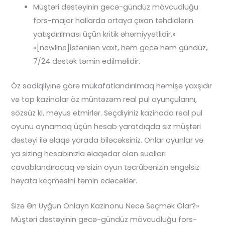
Müştəri dəstəyinin gecə-gündüz mövcudluğu
fors-major hallarda ortaya çıxan təhdidlərin
yatışdırılması üçün kritik əhəmiyyətlidir.»
«[newline]İstənilən vaxt, həm gecə həm gündüz,
7/24 dəstək təmin edilməlidir.
Öz sadiqliyinə görə mükafatlandırılmaq həmişə yaxşıdır
və top kazinolar öz müntəzəm real pul oyunçularını,
sözsüz ki, məyus etmirlər. Seçdiyiniz kazinoda real pul
oyunu oynamaq üçün hesab yaratdıqda siz müştəri
dəstəyi ilə əlaqə yarada biləcəksiniz. Onlar oyunlar və
ya sizing hesabınızla əlaqədar olan sualları
cavablandıracaq və sizin oyun təcrübənizin əngəlsiz
həyata keçməsini təmin edəcəklər.
Sizə Ən Uyğun Onlayn Kazinonu Necə Seçmək Olar?»
Müştəri dəstəyinin gecə-gündüz mövcudluğu fors-