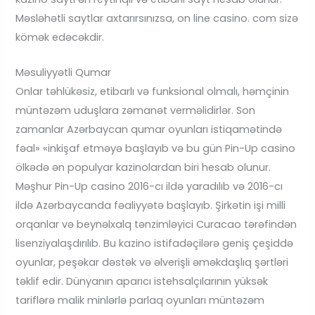
Məsləhətli saytlar axtarırsınızsa, on line casino. com sizə
kömək edəcəkdir.
Məsuliyyətli Qumar
Onlar təhlükəsiz, etibarlı və funksional olmalı, həmçinin
müntəzəm uduşlara zəmanət verməlidirlər. Son
zamanlar Azərbaycan qumar oyunları istiqamətində
fəal» «inkişaf etməyə başlayıb və bu gün Pin-Up casino
ölkədə ən populyar kazinolardan biri hesab olunur.
Məşhur Pin-Up casino 2016-cı ildə yaradılıb və 2016-cı
ildə Azərbaycanda fəaliyyətə başlayıb. Şirkətin işi milli
orqanlar və beynəlxalq tənzimləyici Curacao tərəfindən
lisenziyalaşdırılıb. Bu kazino istifadəçilərə geniş çeşiddə
oyunlar, peşəkar dəstək və əlverişli əməkdaşlıq şərtləri
təklif edir. Dünyanın aparıcı istehsalçılarının yüksək
tariflərə malik minlərlə parlaq oyunları müntəzəm