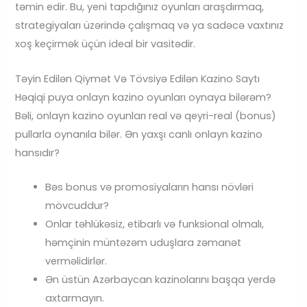
təmin edir. Bu, yeni tapdığınız oyunları araşdırmaq,
strategiyaları üzərində çalışmaq və ya sadəcə vaxtınız
xoş keçirmək üçün ideal bir vasitədir.
Təyin Edilən Qiymət Və Tövsiyə Edilən Kazino Saytı
Həqiqi puya onlayn kazino oyunları oynaya bilərəm?
Bəli, onlayn kazino oyunları real və qeyri-real (bonus)
pullarla oynanıla bilər. Ən yaxşı canlı onlayn kazino
hansıdır?
Bəs bonus və promosiyaların hansı növləri
mövcuddur?
Onlar təhlükəsiz, etibarlı və funksional olmalı,
həmçinin müntəzəm uduşlara zəmanət
verməlidirlər.
Ən üstün Azərbaycan kazinolarını başqa yerdə
axtarmayın.