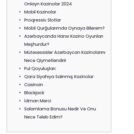
Onlayn Kazinolar 2024
Mobil Kazinolar
Proqressiv Slotlar
Mobil Qurğularımda Oynaya Bilərəm?
Azərbaycanda Hansı Kazino Oyunları
Məşhurdur?
Mütəxəssislər Azərbaycan Kazinolarını
Necə Qiymətləndirir
Pul Qoyuluşları:
Qara Siyahıya Salınmış Kazinolar
Casinoin
Blackjack
İdman Mərci
Salamlama Bonusu Nədir Və Onu
Necə Tələb Edim?