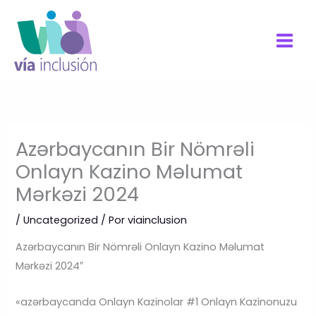
Ir
al
contenido
Azərbaycanın Bir Nömrəli
Onlayn Kazino Məlumat
Mərkəzi 2024
/
Uncategorized
/ Por
viainclusion
Azərbaycanın Bir Nömrəli Onlayn Kazino Məlumat
Mərkəzi 2024″
«azərbaycanda Onlayn Kazinolar #1 Onlayn Kazinonuzu