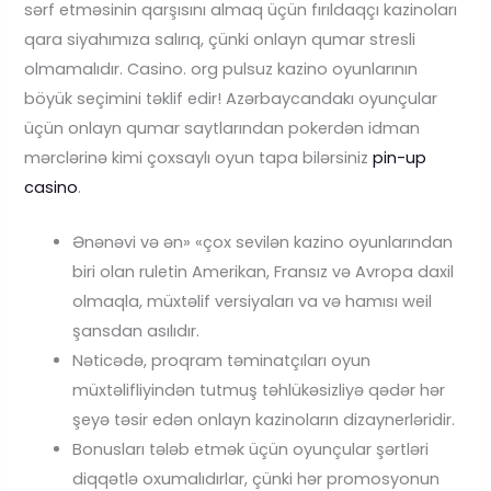
sərf etməsinin qarşısını almaq üçün fırıldaqçı kazinoları
qara siyahımıza salırıq, çünki onlayn qumar stresli
olmamalıdır. Casino. org pulsuz kazino oyunlarının
böyük seçimini təklif edir! Azərbaycandakı oyunçular
üçün onlayn qumar saytlarından pokerdən idman
mərclərinə kimi çoxsaylı oyun tapa bilərsiniz
pin-up
casino
.
Ənənəvi və ən» «çox sevilən kazino oyunlarından
biri olan ruletin Amerikan, Fransız və Avropa daxil
olmaqla, müxtəlif versiyaları va və hamısı weil
şansdan asılıdır.
Nəticədə, proqram təminatçıları oyun
müxtəlifliyindən tutmuş təhlükəsizliyə qədər hər
şeyə təsir edən onlayn kazinoların dizaynerləridir.
Bonusları tələb etmək üçün oyunçular şərtləri
diqqətlə oxumalıdırlar, çünki hər promosyonun