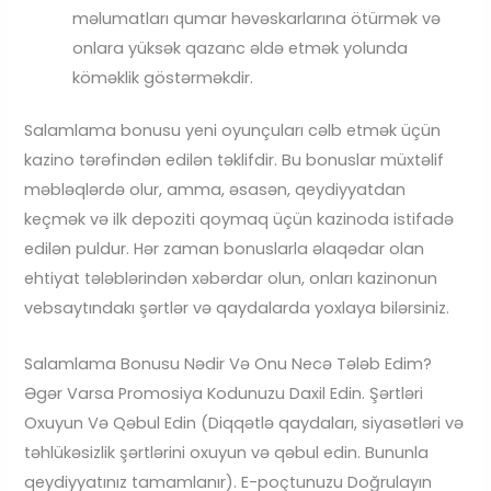
məlumatları qumar həvəskarlarına ötürmək və
onlara yüksək qazanc əldə etmək yolunda
köməklik göstərməkdir.
Salamlama bonusu yeni oyunçuları cəlb etmək üçün
kazino tərəfindən edilən təklifdir. Bu bonuslar müxtəlif
məbləqlərdə olur, amma, əsasən, qeydiyyatdan
keçmək və ilk depoziti qoymaq üçün kazinoda istifadə
edilən puldur. Hər zaman bonuslarla əlaqədar olan
ehtiyat tələblərindən xəbərdar olun, onları kazinonun
vebsaytındakı şərtlər və qaydalarda yoxlaya bilərsiniz.
Salamlama Bonusu Nədir Və Onu Necə Tələb Edim?
Əgər Varsa Promosiya Kodunuzu Daxil Edin. Şərtləri
Oxuyun Və Qəbul Edin (Diqqətlə qaydaları, siyasətləri və
təhlükəsizlik şərtlərini oxuyun və qəbul edin. Bununla
qeydiyyatınız tamamlanır). E-poçtunuzu Doğrulayın