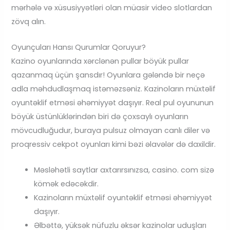
mərhələ və xüsusiyyətləri olan müasir video slotlardan
zövq alın.
Oyunçuları Hansı Qurumlar Qoruyur?
Kazino oyunlarında xərclənən pullar böyük pullar
qazanmaq üçün şansdır! Oyunlara gələndə bir neçə
adla məhdudlaşmaq istəməzsəniz. Kazinoların müxtəlif
oyuntəklif etməsi əhəmiyyət daşıyır. Real pul oyununun
böyük üstünlüklərindən biri də çoxsaylı oyunların
mövcudluğudur, buraya pulsuz olmayan canlı diler və
proqressiv cekpot oyunları kimi bəzi əlavələr də daxildir.
Məsləhətli saytlar axtarırsınızsa, casino. com sizə
kömək edəcəkdir.
Kazinoların müxtəlif oyuntəklif etməsi əhəmiyyət
daşıyır.
Əlbəttə, yüksək nüfuzlu əksər kazinolar uduşları