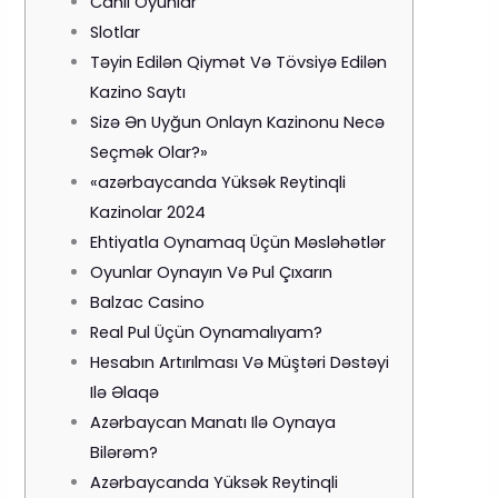
Canlı Oyunlar
Slotlar
Təyin Edilən Qiymət Və Tövsiyə Edilən
Kazino Saytı
Sizə Ən Uyğun Onlayn Kazinonu Necə
Seçmək Olar?»
«azərbaycanda Yüksək Reytinqli
Kazinolar 2024
Ehtiyatla Oynamaq Üçün Məsləhətlər
Oyunlar Oynayın Və Pul Çıxarın
Balzac Casino
Real Pul Üçün Oynamalıyam?
Hesabın Artırılması Və Müştəri Dəstəyi
Ilə Əlaqə
Azərbaycan Manatı Ilə Oynaya
Bilərəm?
Azərbaycanda Yüksək Reytinqli