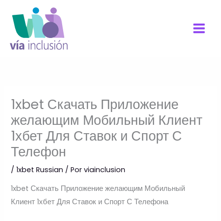
Ir
al
contenido
1xbet Скачать Приложение
желающим Мобильный Клиент
1хбет Для Ставок и Спорт С
Телефон
/
1xbet Russian
/ Por
viainclusion
1xbet Скачать Приложение желающим Мобильный
Клиент 1хбет Для Ставок и Спорт С Телефона