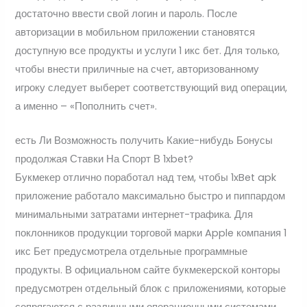
достаточно ввести свой логин и пароль. После
авторизации в мобильном приложении становятся
доступную все продукты и услуги 1 икс бет. Для только,
чтобы внести приличные на счет, авторизованному
игроку следует выберет соответствующий вид операции,
а именно – «Пополнить счет».
есть Ли Возможность получить Какие-нибудь Бонусы
продолжая Ставки На Спорт В 1xbet?
Букмекер отлично поработал над тем, чтобы 1xBet apk
приложение работало максимально быстро и пиппардом
минимальными затратами интернет-трафика. Для
поклонников продукции торговой марки Apple компания 1
икс Бет предусмотрела отдельные программные
продукты. В официальном сайте букмекерской конторы
предусмотрен отдельный блок с приложениями, которые