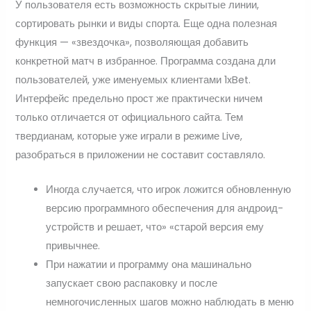
У пользователя есть возможность скрытые линии,
сортировать рынки и виды спорта. Еще одна полезная
функция — «звездочка», позволяющая добавить
конкретной матч в избранное. Программа создана дли
пользователей, уже именуемых клиентами 1xBet.
Интерфейс предельно прост же практически ничем
только отличается от официального сайта. Тем
твердианам, которые уже играли в режиме Live,
разобраться в приложении не составит составляло.
Иногда случается, что игрок ложится обновленную
версию программного обеспечения для андроид-
устройств и решает, что» «старой версия ему
привычнее.
При нажатии и программу она машинально
запускает свою распаковку и после
немногочисленных шагов можно наблюдать в меню