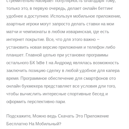
стремительно набирает популярность благодаря тому,
только это, в первую очередь, делает онлайн беттинг
удобнее а доступнее. Используя мобильное приложение,
азартные игроки могут запросто делать ставки на мои
матчи и чемпионаты в любом изваринская, где есть
интернет покрытие. Все, что для этого важно –
установить новая версию приложения и телефон либо
планшет. Главной целью при установке программы
остального БК 1xBe t на Андроид являлась возможность
заключить позицию сделку в любой удобное для капера
время. Программное обеспечение для смартфонов ото
онлайн букмекера представляет все условия дли того,
чтобы вычислить интересные спортивные бесед и
оформить перспективно пари.
Подскажите, Можно ведь Скачать Это Приложение
Бесплатно На Мобильный?