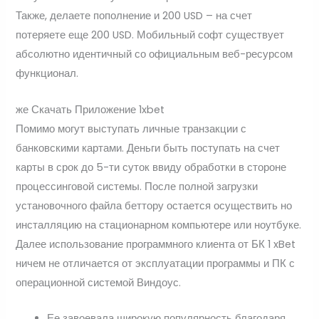
Также, делаете пополнение и 200 USD – на счет
потеряете еще 200 USD. Мобильный софт существует
абсолютно идентичный со официальным веб-ресурсом
функционал.
же Скачать Приложение 1xbet
Помимо могут выступать личные транзакции с
банковскими картами. Деньги быть поступать на счет
карты в срок до 5-ти суток ввиду обработки в стороне
процессинговой системы. После полной загрузки
установочного файла беттору остается осуществить но
инсталляцию на стационарном компьютере или ноутбуке.
Далее использование программного клиента от БК 1 xBet
ничем не отличается от эксплуатации программы и ПК с
операционной системой Виндоус.
Ее завоевала широкую популярность благодаря