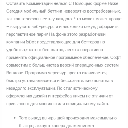
Оставить Комментарий нельзя С Помощью форме Ниже
Сегодня мобильный беттинг невероятно востребованных,
так как телефоны есть у каждого. Что может может проще
– выгрузить веб-ресурс и и несколько секунд оформить
перспективное пари? На фоне этого разработчики
компании 1xBet представляющие для бетторов но
удобства,» «этого бесплатно, легко а оперативно
применять официальное программное обеспечение. Софт
совместим с большинства версий операционных систем
Виндовс. Программа чересчур просто скачивается,
быстро устанавливается и бессознательно понятна в
незадолго эксплуатации. По стилистическому
оформлению дизайн интерфейса ничем не отличии от
привычного для многих стиля официальному сайта.
Того вывод выигрышей происходил максимально
быстро, аккаунт капера должен может