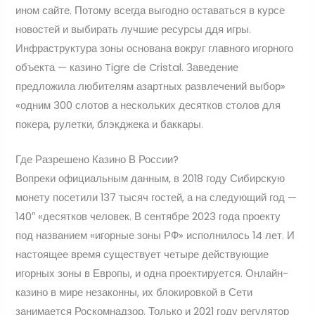
ином сайте. Потому всегда выгодно оставаться в курсе
новостей и выбирать лучшие ресурсы ддя игры.
Инфраструктура зоны основана вокруг главного игорного
объекта — казино Tigre de Cristal. Заведение
предложила любителям азартных развлечений выбор»
«одним 300 слотов а нескольких десятков столов для
покера, рулетки, блэкджека и баккары.
Где Разрешено Казино В России?
Вопреки официальным данным, в 2018 году Сибирскую
монету посетили 137 тысяч гостей, а на следующий год —
140″ «десятков человек. В сентябре 2023 года проекту
под названием «игорные зоны РФ» исполнилось 14 лет. И
настоящее время существует четыре действующие
игорных зоны в Европы, и одна проектируется. Онлайн-
казино в мире незаконны, их блокировкой в Сети
занимается Роскомнадзор. Только и 2021 году регулятор