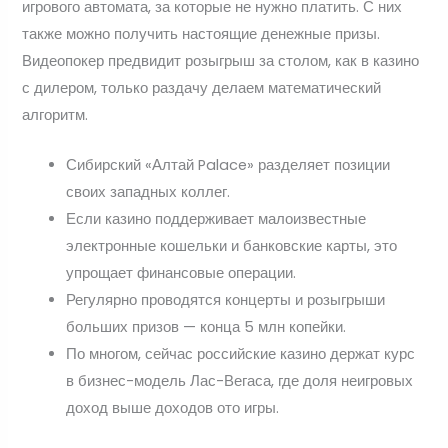
игрового автомата, за которые не нужно платить. С них
также можно получить настоящие денежные призы.
Видеопокер предвидит розыгрыш за столом, как в казино
с дилером, только раздачу делаем математический
алгоритм.
Сибирский «Алтай Palace» разделяет позиции
своих западных коллег.
Если казино поддерживает малоизвестные
электронные кошельки и банковские карты, это
упрощает финансовые операции.
Регулярно проводятся концерты и розыгрыши
больших призов — конца 5 млн копейки.
По многом, сейчас российские казино держат курс
в бизнес-модель Лас-Вегаса, где доля неигровых
доход выше доходов ото игры.