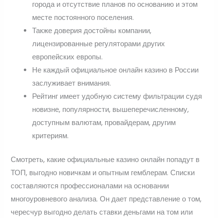
города и отсутствие планов по основанию и этом
месте постоянного поселения.
Также доверия достойны компании,
лицензированные регуляторами других
европейских европы.
Не каждый официальное онлайн казино в России
заслуживает внимания.
Рейтинг имеет удобную систему фильтрации судя
новизне, популярности, вышеперечисленному,
доступным валютам, провайдерам, другим
критериям.
Смотреть, какие официальные казино онлайн попадут в
ТОП, выгодно новичкам и опытным гемблерам. Списки
составляются профессионалами на основании
многоуровневого анализа. Он дает представление о том,
чересчур выгодно делать ставки деньгами на том или