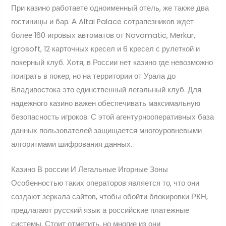
При казино работаете одноименный отель, же также два
гостиницы и бар. А Altai Palace сотрапезников ждет
более 160 игровых автоматов от Novomatic, Merkur,
Igrosoft, 12 карточных кресел и 6 кресел с рулеткой и
покерный клуб. Хотя, в России нет казино где невозможно
поиграть в покер, но на территории от Урала до
Владивостока это единственный легальный клуб. Для
надежного казино важен обеспечивать максимальную
безопасность игроков. С этой агентурнооперативных база
данных пользователей защищается многоуровневыми
алгоритмами шифрования данных.
Казино В россии И Легальные Игорные Зоны
Особенностью таких операторов является то, что они
создают зеркала сайтов, чтобы обойти блокировки РКН,
предлагают русский язык а российские платежные
системы. Стоит отметить, но многие из они