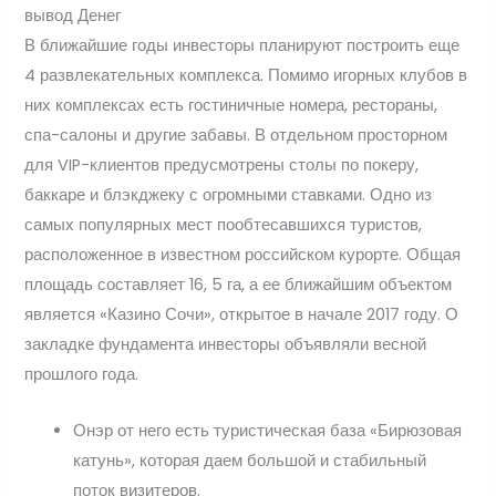
вывод Денег
В ближайшие годы инвесторы планируют построить еще
4 развлекательных комплекса. Помимо игорных клубов в
них комплексах есть гостиничные номера, рестораны,
спа-салоны и другие забавы. В отдельном просторном
для VIP-клиентов предусмотрены столы по покеру,
баккаре и блэкджеку с огромными ставками. Одно из
самых популярных мест пообтесавшихся туристов,
расположенное в известном российском курорте. Общая
площадь составляет 16, 5 га, а ее ближайшим объектом
является «Казино Сочи», открытое в начале 2017 году. О
закладке фундамента инвесторы объявляли весной
прошлого года.
Онэр от него есть туристическая база «Бирюзовая
катунь», которая даем большой и стабильный
поток визитеров.