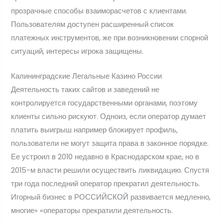
прозрачные способы взаиморасчетов с клиентами.
Пользователям доступен расширенный список
платежных инструментов, же при возникновении спорной
ситуаций, интересы игрока защищены.
Калининградские Легальные Казино России
Деятельность таких сайтов и заведений не
контролируется государственными органами, поэтому
клиенты сильно рискуют. Одноиз, если оператор думает
платить выигрыш например блокирует профиль,
пользователи не могут защита права в законное порядке.
Ее устроил в 2010 недавно в Краснодарском крае, но в
2015-м власти решили осуществить ликвидацию. Спустя
три года последний оператор прекратил деятельность.
Игорный бизнес в РОССИЙСКОЙ развивается медленно,
многие» «операторы прекратили деятельность.