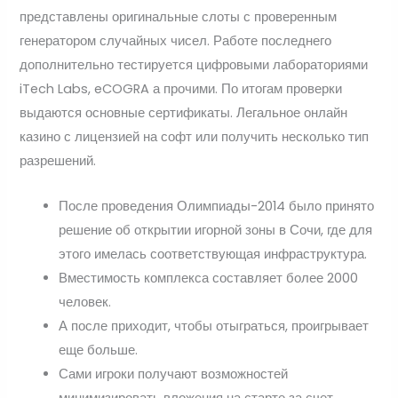
представлены оригинальные слоты с проверенным
генератором случайных чисел. Работе последнего
дополнительно тестируется цифровыми лабораториями
iTech Labs, eCOGRA а прочими. По итогам проверки
выдаются основные сертификаты. Легальное онлайн
казино с лицензией на софт или получить несколько тип
разрешений.
После проведения Олимпиады-2014 было принято
решение об открытии игорной зоны в Сочи, где для
этого имелась соответствующая инфраструктура.
Вместимость комплекса составляет более 2000
человек.
А после приходит, чтобы отыграться, проигрывает
еще больше.
Сами игроки получают возможностей
минимизировать вложения на старте за счет