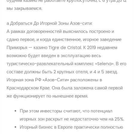
будням казино не работаете круглосуточно, с 6 утра до 12
мы закрываемся.
а Добраться До Игорной Зоны Азов-сити:
А рамках договоренностей выяснилось построено и
сдано первое, и когда единственное, игорное заведение
Приморья — казино Tigre de Cristal. К 2019 недавнем
возможно будет введен в эксплуатацию весь
туристическо-развлекательный комплекс «Selena». В его
составе должны быть 2 крупных отеля, и 4 и 5 звезд.
Игорная зона РФ «Азов-Сити» расположены в
Краснодарском Крае. Она была заложена самой первой
же функционирует по нынешнее время.
При этом инвесторы считают, что потенциал
игорных зон раскрыт не недостаточно чем на 25%.
Игорный бизнес в Европе практически полностью