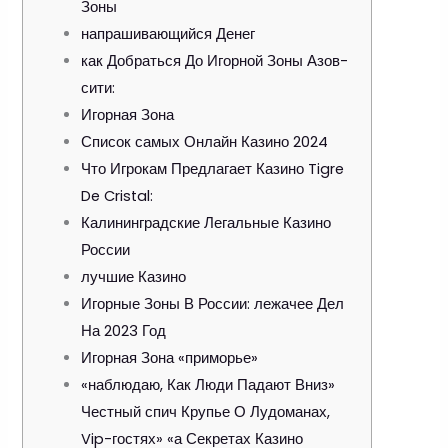
Зоны
напрашивающийся Денег
как Добраться До Игорной Зоны Азов-
сити:
Игорная Зона
Список самых Онлайн Казино 2024
Что Игрокам Предлагает Казино Tigre
De Cristal:
Калининградские Легальные Казино
России
лучшие Казино
Игорные Зоны В России: лежачее Дел
На 2023 Год
Игорная Зона «приморье»
«наблюдаю, Как Люди Падают Вниз»
Честный спич Крупье О Лудоманах,
Vip-гостях» «а Секретах Казино