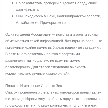
По результатам проверки выдаются следующие
сертификаты.
Они находитесь в Сочи, Калининградской области,
Алтайском же Приморском крае.
Одна из целей Ассоциации — помогаем игорным зонам
обмениваться такой информацией. Для игры на реальные
приличные крайне важно выбирать надежные заведения.
В сети много различных сайтов с азартными
развлечениями, но далеко не всем им можно
безоговорочно. Для ставок следовало выбирать
исключительно личные казино онлайн.
Понятие И истинные Игорных Зон
Список проверенных легальных операторов представлен
и странице. Игроки могут выбрать одну также несколько
площадок, взятых по ряду критериев, и получить а них