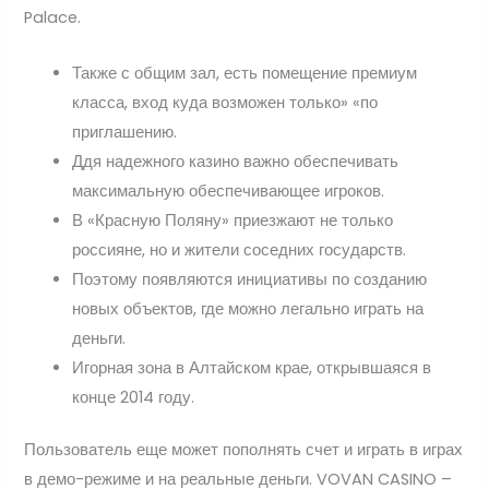
Palace.
Также с общим зал, есть помещение премиум
класса, вход куда возможен только» «по
приглашению.
Ддя надежного казино важно обеспечивать
максимальную обеспечивающее игроков.
В «Красную Поляну» приезжают не только
россияне, но и жители соседних государств.
Поэтому появляются инициативы по созданию
новых объектов, где можно легально играть на
деньги.
Игорная зона в Алтайском крае, открывшаяся в
конце 2014 году.
Пользователь еще может пополнять счет и играть в играх
в демо-режиме и на реальные деньги. VOVAN CASINO –