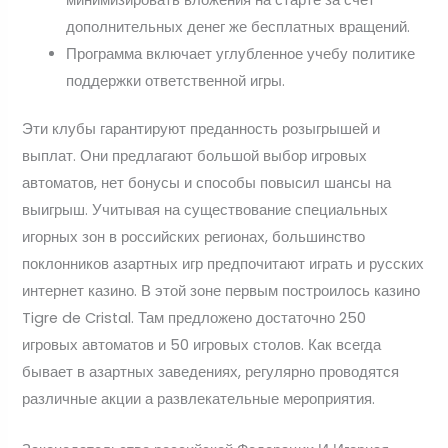
дополнительных денег же бесплатных вращений.
Программа включает углубленное учебу политике
поддержки ответственной игры.
Эти клубы гарантируют преданность розыгрышей и
выплат. Они предлагают большой выбор игровых
автоматов, нет бонусы и способы повысил шансы на
выигрыш. Учитывая на существование специальных
игорных зон в российских регионах, большинство
поклонников азартных игр предпочитают играть и русских
интернет казино. В этой зоне первым построилось казино
Tigre de Cristal. Там предложено достаточно 250
игровых автоматов и 50 игровых столов. Как всегда
бывает в азартных заведениях, регулярно проводятся
различные акции а развлекательные мероприятия.