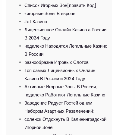
Список Игорных Зон[править Код]
«игорные Зоны В европе
Jet Казино
Лицензионное Онлайн Казино а России
В 2024 Году
недалеко Находятся Легальные Казино
В России
разнообразие Игровых Слотов
Топ самых Лицензионных Онлайн
Казино В России и 2024 Году
Активные Игорные Зоны В России,
недалеко Работают Легальные Казино
Заведение Радует Гостей одним
Набором Азартных Развлечений:
соленск Отдохнуть В Калининградской
Игорной Зоне: