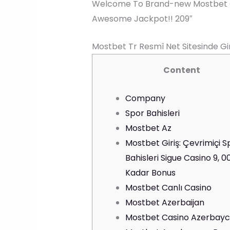
Welcome To Brand-new Mostbet Casi
Awesome Jackpot!! 209″
Mostbet Tr Resmî Net Sitesinde Gi
Content
Company
Spor Bahisleri
Mostbet Az
Mostbet Giriş: Çevrimiçi S
Bahisleri Sigue Casino 9, 0
Kadar Bonus
Mostbet Canlı Casino
Mostbet Azerbaijan
Mostbet Casino Azerbay