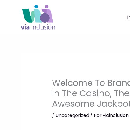
Ir
al
I
contenido
Welcome To Brand-
In The Casino, The
Awesome Jackpot
/
Uncategorized
/ Por
viainclusion