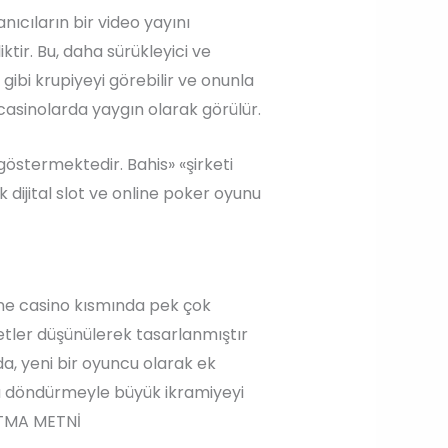
anıcıların bir video yayını
tir. Bu, daha sürükleyici ve
ibi krupiyeyi görebilir ve onunla
 casinolarda yaygın olarak görülür.
göstermektedir. Bahis» «şirketi
dijital slot ve online poker oyunu
line casino kısmında pek çok
tler düşünülerek tasarlanmıştır
a, yeni bir oyuncu olarak ek
a döndürmeyle büyük ikramiyeyi
ATMA METNİ