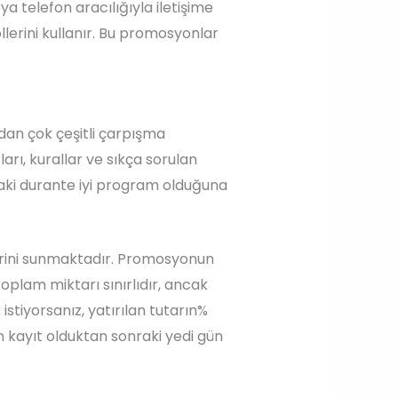
 telefon aracılığıyla iletişime
llerini kullanır. Bu promosyonlar
dan çok çeşitli çarpışma
rı, kurallar ve sıkça sorulan
daki durante iyi program olduğuna
lerini sunmaktadır. Promosyonun
oplam miktarı sınırlıdır, ancak
tiyorsanız, yatırılan tutarın%
in kayıt olduktan sonraki yedi gün