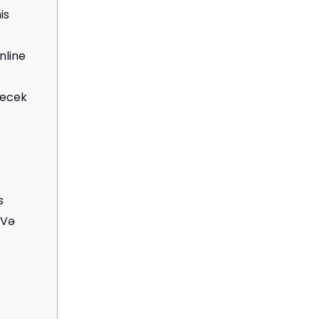
is
line
lecek
s
 Və