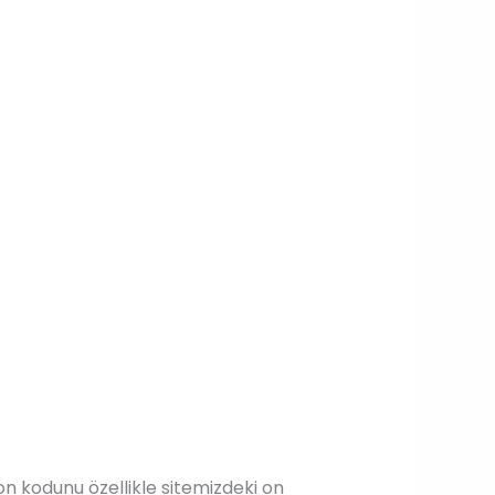
n kodunu özellikle sitemizdeki on